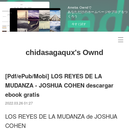
Ameba Owndで
あなただけのホームページやブログをつ
くろう
今すぐ試す
chidasagaqux's Ownd
[Pdf/ePub/Mobi] LOS REYES DE LA
MUDANZA - JOSHUA COHEN descargar
ebook gratis
2022.03.26 01:27
LOS REYES DE LA MUDANZA de JOSHUA
COHEN